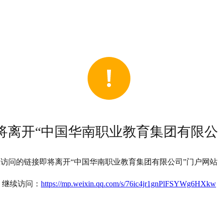
将离开“中国华南职业教育集团有限公
您访问的链接即将离开“中国华南职业教育集团有限公司”门户网站
继续访问：
https://mp.weixin.qq.com/s/76ic4jr1gnPlFSYWg6HXkw