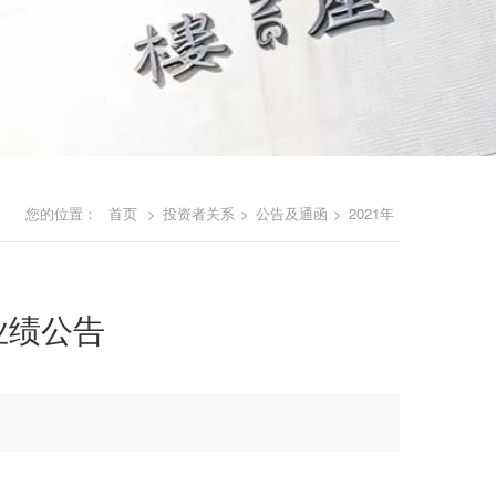
您的位置：
首页
>
投资者关系
>
公告及通函
>
2021年
业绩公告
】