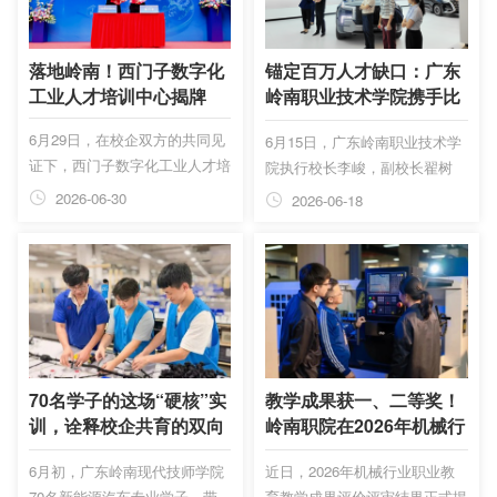
职工代表、约80名外方技能精
英将齐聚羊城，以“互信互鉴 匠
造未来”为主题，同台竞技、互
落地岭南！西门子数字化
锚定百万人才缺口：广东
学互鉴。这是亚洲相互协作与信
工业人才培训中心揭牌
岭南职业技术学院携手比
任措施会议（简称“亚信”）框架
亚迪，共筑新能源产教融
6月29日，在校企双方的共同见
6月15日，广东岭南职业技术学
下首次举办的国际性职工技能赛
合新生态
证下，西门子数字化工业人才培
院执行校长李峻，副校长翟树
事。而这...
训中心（广州）正式在岭南揭
芹，校企合作与就业创业处处长
2026-06-30
2026-06-18
牌。西门子数字化工业集团大中
黎海燕、智能制造学院（弘毅书
华销售区高级副总裁兼华南大区
院）副院长张鉴隆等与比亚迪人
总经理邝敏杰，西门子数字化工
力资源处地区人力资源二部招聘
业大中华销售区高级副总裁兼工
经理赵迪、校企负责人周柯等共
业服务业务领域总经理王涛，数
同参加会议。此次合作双方共同
字化人才培训中心高级总监魏
开启校企协同育人、双向赋能的
笑，西门子数字化工业集团华南
新篇章。
大区离散行业销售总经理夏心
70名学子的这场“硬核”实
教学成果获一、二等奖！
健，西门子数字化工业自动化业
训，诠释校企共育的双向
岭南职院在2026年机械行
务大中华销售区华南大区销售赋
奔赴
业职业教育教学成果评价
6月初，广东岭南现代技师学院
近日，2026年机械行业职业教
能与提升部门高级总监符晓京，
中斩获佳绩
70名新能源汽车专业学子，带
育教学成果评价评审结果正式揭
西门子数字化...