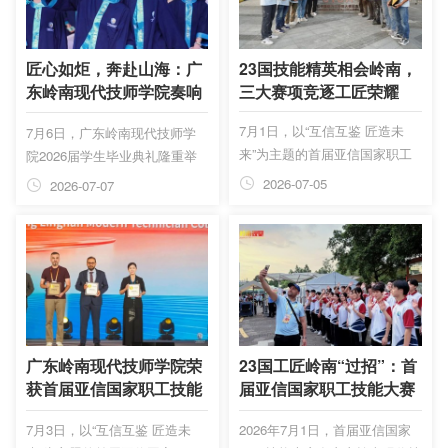
匠心如炬，奔赴山海：广
23国技能精英相会岭南，
东岭南现代技师学院奏响
三大赛项竞逐工匠荣耀
2026届毕业骊歌
7月1日，以“互信互鉴 匠造未
7月6日，广东岭南现代技师学
来”为主题的首届亚信国家职工
院2026届学生毕业典礼隆重举
技能大赛竞赛单元在广东岭南现
行。学校领导班子、各二级学院
2026-07-05
2026-07-07
代技师学院火热开赛。来自中
院长、管理部门负责人、全体教
国、俄罗斯、白俄罗斯、巴基斯
师悉数到场，和毕业生一同见证
坦、印度、斯里兰卡、印度尼西
学子圆满完成学业，奔赴人生崭
亚、马来西亚、越南、泰国、老
新征程。来自东西部协作的黄埔
挝、柬埔寨、韩国、哈萨克斯
三都民族班26届学生也迎来了
坦、吉尔吉斯斯坦、乌兹别克斯
毕业时刻，广州派驻三都干部、
坦、塔吉克斯坦、阿塞拜疆、蒙
挂职三都县政府办副主任李鸿，
古、沙特阿拉伯、埃及、孟加拉
三都县驻广州办事处主任陈兴
广东岭南现代技师学院荣
23国工匠岭南“过招”：首
国、巴勒斯坦、伊拉克共23个
娜，广州市派驻三都职校校长方
获首届亚信国家职工技能
届亚信国家职工技能大赛
亚信成员国及观察员国的近80
战胜到场送上祝福。
大赛“优秀组织奖”！！！
开赛
7月3日，以“互信互鉴 匠造未
2026年7月1日，首届亚信国家
名职工代表跨越山海，相聚岭南