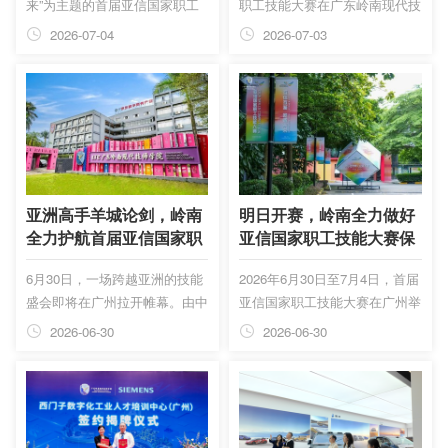
来”为主题的首届亚信国家职工
职工技能大赛在广东岭南现代技
校园，围绕砌筑...
技能大赛闭幕式暨颁奖典礼在广
师学院开赛。赛场内外，23个
2026-07-04
2026-07-03
州盛大举办。广州岭南教育集团
国家近80名参赛代表、领队
总裁韩利庆，广东岭南现代技师
等，围绕砌筑、无人机装调检
学院黄校长，执行校长余琦，以
修、高压电缆智能运检三大赛项
及其他班子成员、部分中层干
同台切磋，向世界展现劳动风
部、亚信竞赛志愿者一起参加活
采、行业匠心、技能展示和观摩
动。
交流等，以技能交流互鉴的“软
联通”促进亚信国家的“心相通”。
亚洲高手羊城论剑，岭南
明日开赛，岭南全力做好
全力护航首届亚信国家职
亚信国家职工技能大赛保
工技能大赛！
障工作
6月30日，一场跨越亚洲的技能
2026年6月30日至7月4日，首届
盛会即将在广州拉开帷幕。由中
亚信国家职工技能大赛在广州举
华全国总工会主办，中国职工对
行。作为赛事核心场地的承办单
2026-06-30
2026-06-30
外交流中心、广州市人民政府、
位，中国华南职业教育集团旗下
广东省总工会共同承办的首届亚
广东岭南现代技师学院已准备就
信国家职工技能大赛，将于6月
绪，以高标准、严要求完成各项
30日至7月4日盛大举行。20多
筹备工作，静候各国技能人才齐
个亚信成员国及部分观察员国的
聚岭南，共襄盛举。