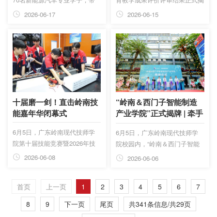
着满满期许走进比亚迪车间，开
晓。本次评选由中国机械工业教
2026-06-17
2026-06-15
启了一场“真刀真枪”的实训之
育协会、机械工业教育发展中心
旅。一周后，校长领导一线走
联合主办。广东岭南职业技术学
访、校企双方共商“订单班”与“厂
院智能制造学院（弘毅书院）申
中校”蓝图。这场从“教室”到“车
报的两项教学成果从众多参评项
间”的双向奔赴背后，更是一场
目中脱颖而出，分获一等奖和二
关于人才培养模式的深层变革。
等奖，获得机械行业权威认可，
彰显了该学院在机械职业教育改
革领域的扎实积淀。
十届磨一剑！直击岭南技
“岭南＆西门子智能制造
能嘉年华闭幕式
产业学院”正式揭牌 | 牵手
世界500强，打造产教融
6月5日，广东岭南现代技师学
6月5日，广东岭南现代技师学
合新标杆
院第十届技能竞赛暨2026年技
院校园内，“岭南＆西门子智能
能嘉年华闭幕式上，这些鲜活的
制造产业学院”隆重揭牌，这块
2026-06-08
2026-06-06
画面汇聚成一场技能的盛宴。从
牌匾背后，藏着一段从德国慕尼
AI短视频到汽车故障诊断，从面
黑到广州的旅程。
首页
上一页
1
2
3
4
5
6
7
塑雕刻到养老护理，3741名学
子在39个赛项中各展所长，用
8
9
下一页
尾页
共341条信息/共29页
双手和头脑诠释了“技能照亮前