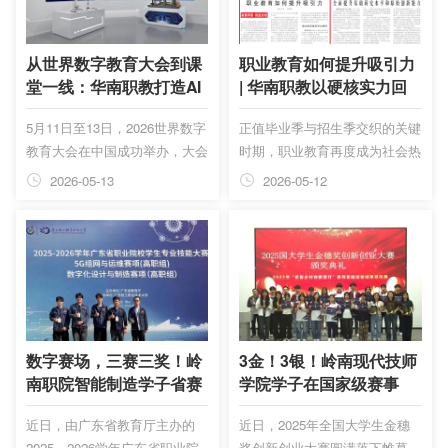
共同开启校院协同育人新征程。
举行，立足粤港澳大湾区发展格
局，汇聚政府部门、职业院校、
行业企业及港澳职教代表，集中
从世界数字教育大会到课
职业教育如何提升吸引力
展示全省职业教育改革发展丰硕
堂一线：华南职教打造AI
| 华南职教以硬核实力回
成果。
教育样本
应社会关注
5月11日至13日，2026世界数字
正值毕业季与招生季交织的关键
教育大会在中国成功举办，大会
时期，职业教育再度成为社会热
聚焦“人工智能与教育未来”，为
议的焦点。5月9日，《人民日
2026-05-13
2026-05-12
全球教育数字化变革绘制新蓝
报》头版刊发专题报道《职业教
图。
育如何提升吸引力》，直面当前
社会对职业教育的普遍关切：专
业设置是否滞后、产教是否存
在“两张皮”、学生就业出路是否
通畅。报道指出，职业教育吸引
力持续提升，不再是“不得已”的
选择，而是成为学生技能立身、
数字赛场，三赛三奖！岭
3金！3银！岭南现代技师
升学有路、就业有方的成长赛
南职院智能制造学子省赛
学院学子在国家级赛事
道。在中国华南职业教育集团旗
展锋芒
中“种”出满园金穗
近日，由广东省教育厅主办的
近日，2025年全国大学生金穗
下广东岭南职业技术学院与广东
2025—2026学年广东省职业院
奖创新创业大赛圆满落下帷幕。