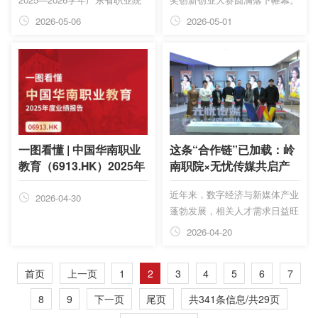
岭南现...
校学生专业技能大赛多项赛事圆
广东岭南现代技师学院电子商务
2026-05-06
2026-05-01
满落幕。广东岭南职业技术学院
学院学子奋勇拼搏、创意飞扬，
智能制造学院（弘毅书院）选派
从全国千余件参赛作品中脱颖而
的多支参赛队伍在激烈的竞争中
出，在国家级赛事中斩获3项金
脱颖而出，分别在数字化设计与
奖、3项银奖、2项铜奖，以及
制造赛项、生产单元数字化改造
多项优秀奖的亮眼佳绩，用专业
赛项以及模具数字化设计与制造
实力书写青春答卷，充分展现岭
工艺赛项中荣获二等奖、三等奖
南学子扎实的专业素养与卓越的
及二等奖各一项，充分彰显了学
创新创业风采！
一图看懂 | 中国华南职业
这条“合作链”已加载：岭
院在智能制造领域人才培养的丰
教育（6913.HK）2025年
南职院×无忧传媒共启产
硕成果。
度业绩报告
教融合新模式
近年来，数字经济与新媒体产业
2026-04-30
蓬勃发展，相关人才需求日益旺
盛。广东岭南职业技术学院也一
2026-04-20
直在积极布局，更好地对接产业
趋势，把传播与策划、网络直播
首页
上一页
1
2
3
4
5
6
7
与运营等专业做实、做特。
2026年4月14日，学校执行校长
8
9
下一页
尾页
共341条信息/共29页
李峻、副校长翟树芹带队赴杭州