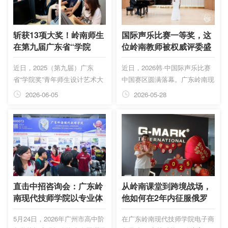
斩获13项大奖！岭南师生
国际声乐比赛一等奖，这
在第九届广东省“学院
位岭南教师被权威评委盛
奖”青年师生设计艺术大
赞“艺术表现力突出”
近日，2025（第九届）广东
近日，2026韩·中国际声乐比赛
赛中获佳绩
省“学院奖”青年师生设计艺术大
中国赛区圆满落幕。广东岭南现
赛获奖名单正式公布。广东岭南
代技师学院时尚美业学院音乐专
2026-06-05
2026-05-28
现代技师学院室内设计专业学子
业声乐教师赵乐怡，在歌剧咏叹
凭借扎实的专业功底与出色的创
调青年组与全国顶尖选手同台竞
意表现，在中职学生组别中脱颖
技，凭借精湛技艺与艺术感染力
而出，共斩获一等奖1项、二等
荣获一等奖，成功晋级2026年7
奖9项、三等奖3项。
月韩国首尔全球总决赛，为学校
再添国际荣誉，充分展现岭南师
资的卓越实力与艺术风采。
直击中招咨询会：广东岭
从岭南课堂到跨境战场，
南现代技师学院以专业体
他如何在2年内征服俄罗
验角诠释职教高质量发展
斯千万市场？
5月24日，2026年广州市高中阶
在广东岭南现代技师学院电子商