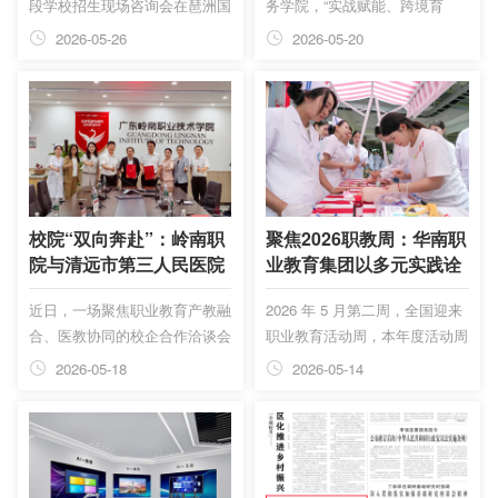
段学校招生现场咨询会在琶洲国
务学院，“实战赋能、跨境育
际会展中心隆重举行。作为广州
才”从来不只是一句空洞口号，
2026-05-26
2026-05-20
规模体量最大、参与院校最全的
而是刻在每一间实训室、融入每
中招咨询会，本次活动汇聚全市
一次课堂讨论的办学基因。20
近150所优质办学单位参与，更
级高技跨境电商专业毕业生陈晓
是广州市招考办唯一现场驻点答
羽，正是这一教育理念结出的硕
疑的官方权威中招咨询活动，为
果。从校园里零缺勤的自律学
广大学子及家长搭建起一站式升
子，到执掌俄罗斯千万级市场的
学服务平台。广东岭南现代技师
跨境精英，他仅用两年，便完成
学院作为参展院校之一，凭借鲜
了从课堂到国际舞台的震撼跃
校院“双向奔赴”：岭南职
聚焦2026职教周：华南职
明的办学特色与专业实力，在展
迁。
院与清远市第三人民医院
业教育集团以多元实践诠
会现场备受瞩目。
共筑护理人才培养新征程
释“一技在手，一生无忧”
近日，一场聚焦职业教育产教融
2026 年 5 月第二周，全国迎来
合、医教协同的校企合作洽谈会
职业教育活动周，本年度活动周
暨签约仪式在广东岭南职业技术
以 “一技在手，一生无忧” 为主
2026-05-18
2026-05-14
学院清远校区举行。清远市第三
题，由教育部等九部门联合启
人民医院与广东岭南职业技术学
动，系列主题活动持续至 5 月
院双方围绕人才培养、实践教
16 日，实现全国职业院校全覆
学、科研协作、非直属附属医院
盖。同期，2026 年广东省职业
共建等方面达成深度合作共识，
教育活动周启动仪式在珠海隆重