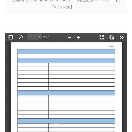
体：
小
大
】