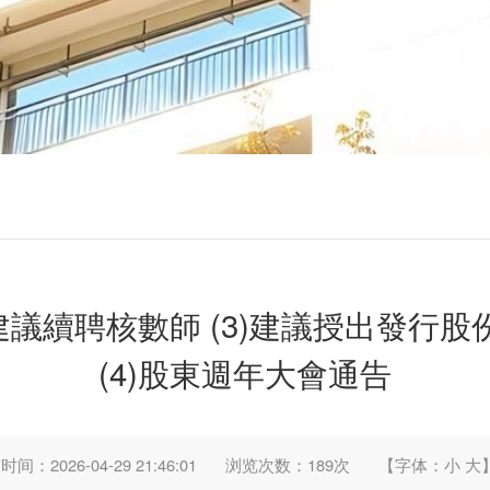
2)建議續聘核數師 (3)建議授出發
(4)股東週年大會通告
间：2026-04-29 21:46:01
浏览次数：
189
次
【字体：
小
大