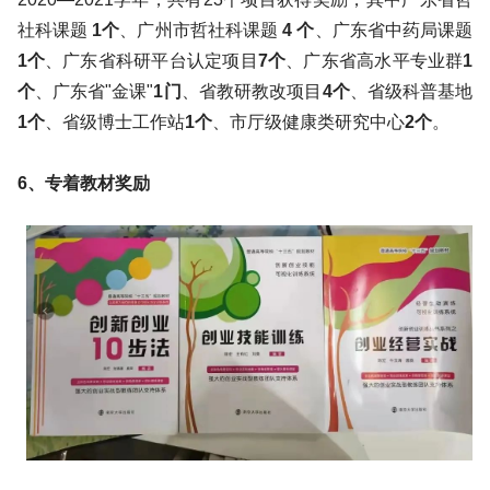
社科课题
1个
、广州市哲社科课题
4 个
、广东省中药局课题
1个
、广东省科研平台认定项目
7个
、广东省高水平专业群
1
个
、广东省"金课"
1门
、省教研教改项目
4个
、省级科普基地
1个
、省级博士工作站
1个
、市厅级健康类研究中心
2个
。
6、专着教材奖励