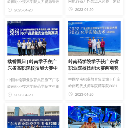
向航行器》作品进入决赛，荣获
岭南职业技术学院人力资源管理
二等奖；文化创意与创业管理学
专业的四位同学荣获了三等奖
2023-04-20
2023-04-23
院《旧物利用—木工文创》作品
荣获“最具网络人气奖”作品第二
名。
载誉而归 | 岭南学子在广
岭南药学院学子获广东省
东省高职院校技能大赛中
职业院校技能大赛两项奖
获佳绩
中国华南职业教育集团旗下广东
中国华南职业教育集团旗下广东
岭南现代技师学院药学院2021
岭南职业技术学院药学院学生组
级学子冯永键、李惠诗同学荣获
成的两组参赛队均获三等奖。
2023-04-20
2023-04-20
三等奖。