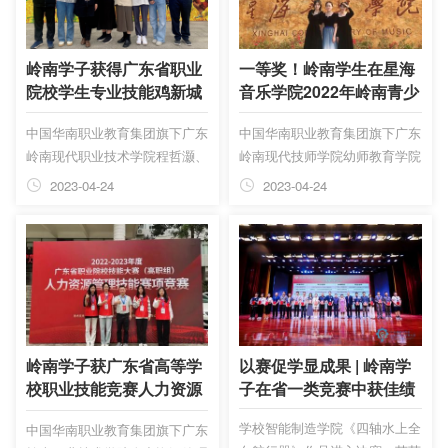
岭南学子获得广东省职业
一等奖！岭南学生在星海
院校学生专业技能鸡新城
音乐学院2022年岭南青少
疫抗体水平测定大赛省级
年艺术展演总展演再获佳
中国华南职业教育集团旗下广东
中国华南职业教育集团旗下广东
三等奖两项
绩！
岭南现代职业技术学院程哲灏、
岭南现代技师学院幼师教育学院
李岩老师指导的21药学1班黄雅
音乐专业在“星海音乐学院2022
2023-04-24
2023-04-24
雯、22药学7班梁珠莹同学获三
岭南青少年艺术总展演”钢琴
等奖；潘美华、郭晓敏老师指导
组，禤欣婷荣获少年B组银奖
的22药学6班朱梓榕、22级药学
（第三名）、胡暖荣获少年A组
1班何佳煌同学获三等奖。
铜奖佳绩！
岭南学子获广东省高等学
以赛促学显成果 | 岭南学
校职业技能竞赛人力资源
子在省一类竞赛中获佳绩
管理赛项三等奖
学校智能制造学院《四轴水上全
中国华南职业教育集团旗下广东