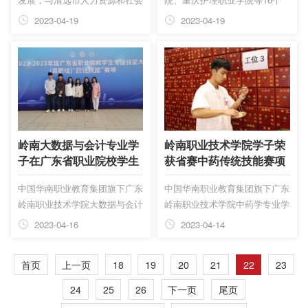
保障局共建“一针一线纺织服装
院校的举办方代表、校领导等组
2023-04-19
2023-04-19
技能人才培训基地”
成，重庆市民办教育协会副秘书
长、高职专委会副主任兼秘书长
甘永诚领队。
岭南大数据与会计专业学
岭南职业技术学院学子荣
子在广东省职业院校学生
获省赛中药传统技能赛项
专业技能大赛中荣获三等
一等奖、二等奖
中国华南职业教育集团旗下广东
中国华南职业教育集团旗下广东
奖
岭南职业技术学院大数据与会计
岭南职业技术学院中药学专业学
专业学生韦嘉妮、廖珍怡、庄伟
生获得一等奖、二等奖。
2023-04-16
2023-04-14
峰、庄洽武四名同学组成参赛队
伍，在张道玲、陈丽老师指导下
首页
上一页
18
19
20
21
22
23
参加了本次大赛。
24
25
26
下一页
尾页