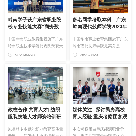
岭南学子获广东省职业院
多名同学考取本科，广东
校专业技能大赛“商务数
岭南现代技师学院2023年
据分析与应用”赛项三等
高职高考上线率97.28%
中国华南职业教育集团旗下广东
中国华南职业教育集团旗下广东
奖
岭南职业技术学院代表队荣获大
岭南现代技师学院最高分是
赛三等奖。
2020级中技计算机程序设计专
2023-04-20
2023-04-20
业的卢欣儿，363分，全省排名
634名。
政校合作 共育人才| 纺织
媒体关注 | 探讨民办高校
服装技能人才师资培训班
育人经验 重庆考察团参观
开班！
广东岭南职院
以品牌专业赋能职业教育高质量
本次考察团由重庆能源职业学
发展，与清远市人力资源和社会
院、重庆护理职业学院等16个